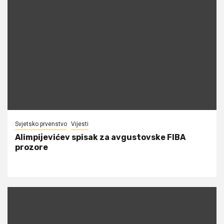
Svjetsko prvenstvo
Vijesti
Alimpijevićev spisak za avgustovske FIBA
prozore