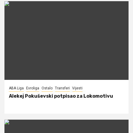
ABA Liga
Evroliga
Ostalo
Transferi
Vijesti
Alekej Pokuševski potpisao za Lokomotivu