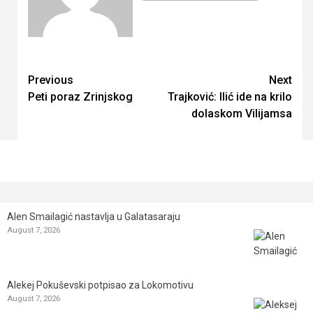
Continue
Previous
Next
Peti poraz Zrinjskog
Trajković: Ilić ide na krilo
Reading
dolaskom Vilijamsa
Alen Smailagić nastavlja u Galatasaraju
August 7, 2026
Alekej Pokuševski potpisao za Lokomotivu
August 7, 2026