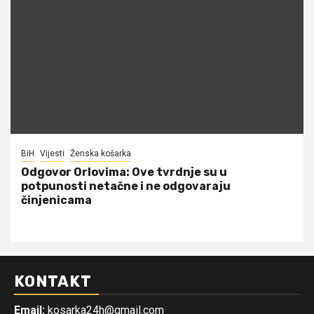
BiH
Vijesti
Ženska košarka
Odgovor Orlovima: ​Ove tvrdnje su u
potpunosti netačne i ne odgovaraju
činjenicama
KONTAKT
Email:
kosarka24h@gmail.com