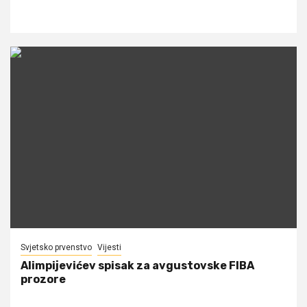
Svjetsko prvenstvo
Vijesti
Alimpijevićev spisak za avgustovske FIBA
prozore