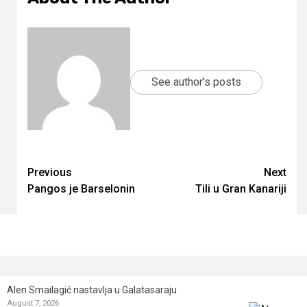
See author's posts
Continue
Previous
Next
Pаngos je Barselonin
Tili u Gran Kanariji
Reading
Alen Smailagić nastavlja u Galatasaraju
August 7, 2026