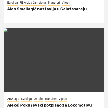
Evroliga
FIBA Liga šampiona
Transferi
Vijesti
Alen Smailagić nastavlja u Galatasaraju
ABA Liga
Evroliga
Ostalo
Transferi
Vijesti
Alekej Pokuševski potpisao za Lokomotivu