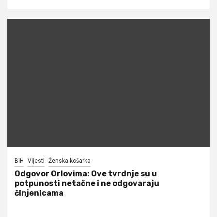
BiH
Vijesti
Ženska košarka
Odgovor Orlovima: ​Ove tvrdnje su u
potpunosti netačne i ne odgovaraju
činjenicama