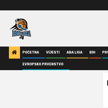
Skip
to
content
POČETNA
VIJESTI
ABA LIGA
BIH
PR
EVROPSKO PRVENSTVO
Home
Ivanović produžio ugovor