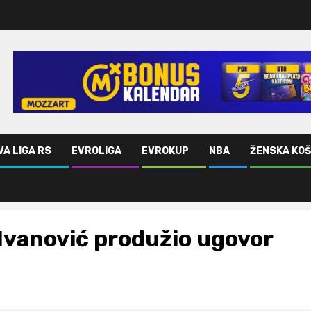
VA LIGA RS
EVROLIGA
EVROKUP
NBA
ŽENSKA KO
Ivanović produžio ugovor