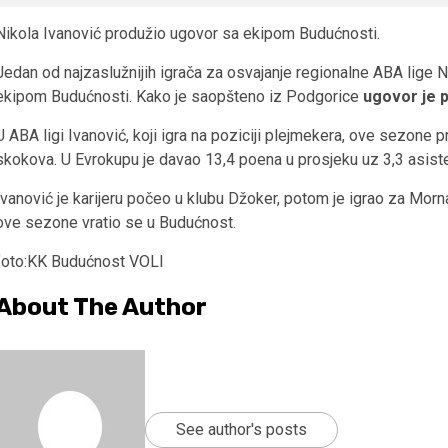
Nikola Ivanović produžio ugovor sa ekipom Budućnosti.
Jedan od najzaslužnijih igrača za osvajanje regionalne ABA lige 
ekipom Budućnosti. Kako je saopšteno iz Podgorice
ugovor je p
U ABA ligi Ivanović, koji igra na poziciji plejmekera, ove sezone p
skokova. U Evrokupu je davao 13,4 poena u prosjeku uz 3,3 asisten
Ivanović je karijeru počeo u klubu Džoker, potom je igrao za Morn
ove sezone vratio se u Budućnost.
foto:KK Budućnost VOLI
About The Author
See author's posts