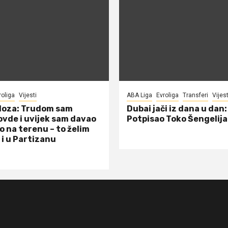
roliga
Vijesti
ABA Liga
Evroliga
Transferi
Vijest
doza: Trudom sam
Dubai jači iz dana u dan:
ovde i uvijek sam davao
Potpisao Toko Šengelija
o na terenu – to želim
 i u Partizanu