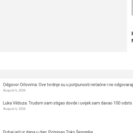
Odgovor Orlovima: ​Ove tvrdnje su u potpunosti netačne i ne odgovara
August 6, 2026
Luka Vildoza: Trudom sam stigao dovde i uvijek sam davao 100 odsto n
August 6, 2026
Dubai jači iz dana u dan: Potpisao Toko Šengelija