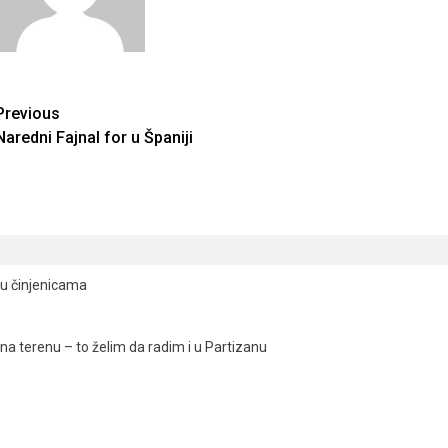
Continue
Previous
Naredni Fajnal for u Španiji
Reading
ju činjenicama
a terenu – to želim da radim i u Partizanu