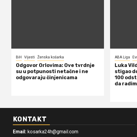
BiH
Vijesti
Ženska košarka
ABA Liga
Ev
Odgovor Orlovima: ​Ove tvrdnje
Luka Vil
su u potpunosti netačne i ne
stigao d
odgovaraju činjenicama
100 odst
da radim
KONTAKT
Email:
kosarka24h@gmail.com