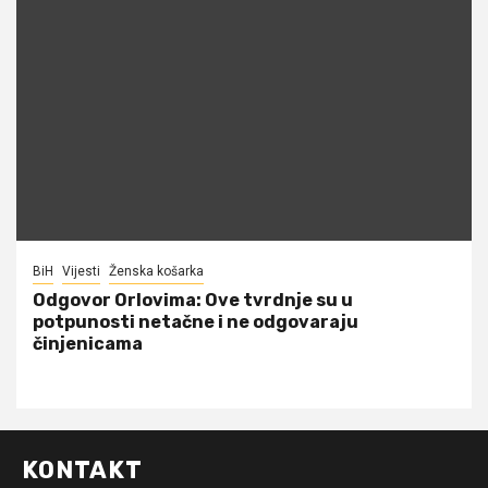
BiH
Vijesti
Ženska košarka
Odgovor Orlovima: ​Ove tvrdnje su u
potpunosti netačne i ne odgovaraju
činjenicama
KONTAKT