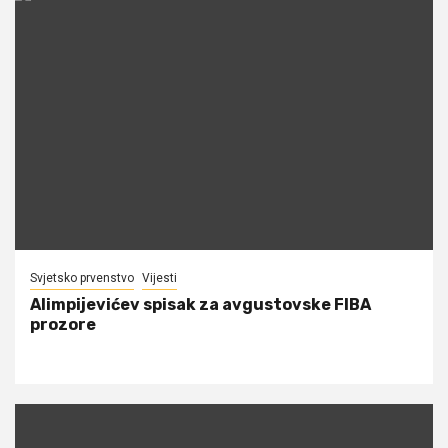
Svjetsko prvenstvo
Vijesti
Alimpijevićev spisak za avgustovske FIBA
prozore