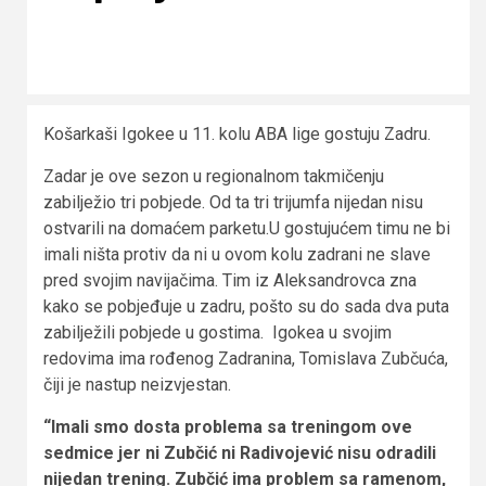
Košarkaši Igokee u 11. kolu ABA lige gostuju Zadru.
Zadar je ove sezon u regionalnom takmičenju
zabilježio tri pobjede. Od ta tri trijumfa nijedan nisu
ostvarili na domaćem parketu.U gostujućem timu ne bi
imali ništa protiv da ni u ovom kolu zadrani ne slave
pred svojim navijačima. Tim iz Aleksandrovca zna
kako se pobjeđuje u zadru, pošto su do sada dva puta
zabilježili pobjede u gostima. Igokea u svojim
redovima ima rođenog Zadranina, Tomislava Zubčuća,
čiji je nastup neizvjestan.
“Imali smo dosta problema sa treningom ove
sedmice jer ni Zubčić ni Radivojević nisu odradili
nijedan trening. Zubčić ima problem sa ramenom,