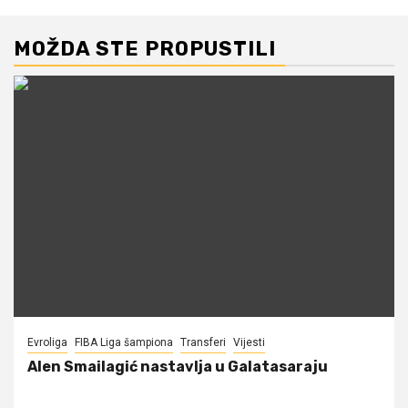
MOŽDA STE PROPUSTILI
Evroliga
FIBA Liga šampiona
Transferi
Vijesti
Alen Smailagić nastavlja u Galatasaraju