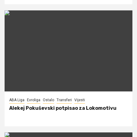
ABA Liga
Evroliga
Ostalo
Transferi
Vijesti
Alekej Pokuševski potpisao za Lokomotivu