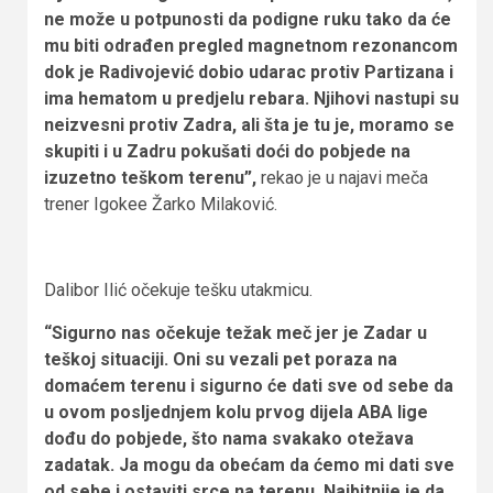
ne može u potpunosti da podigne ruku tako da će
mu biti odrađen pregled magnetnom rezonancom
dok je Radivojević dobio udarac protiv Partizana i
ima hematom u predjelu rebara. Njihovi nastupi su
neizvesni protiv Zadra, ali šta je tu je, moramo se
skupiti i u Zadru pokušati doći do pobjede na
izuzetno teškom terenu”,
rekao je u najavi meča
trener Igokee Žarko Milaković.
Dalibor Ilić očekuje tešku utakmicu.
“Sigurno nas očekuje težak meč jer je Zadar u
teškoj situaciji. Oni su vezali pet poraza na
domaćem terenu i sigurno će dati sve od sebe da
u ovom posljednjem kolu prvog dijela ABA lige
dođu do pobjede, što nama svakako otežava
zadatak. Ja mogu da obećam da ćemo mi dati sve
od sebe i ostaviti srce na terenu. Najbitnije je da