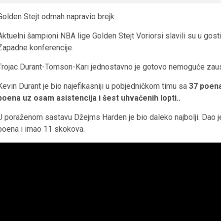
Golden Stejt odmah napravio brejk.
Aktuelni šampioni NBA lige Golden Stejt Voriorsi slavili su u gos
Zapadne konferencije.
Trojac Durant-Tomson-Kari jednostavno je gotovo nemoguće zaust
Kevin Durant je bio najefikasniji u pobjedničkom timu sa
37 poena,
poena uz osam asistencija i šest uhvaćenih lopti..
U poraženom sastavu Džejms Harden je bio daleko najbolji. Dao 
poena i imao 11 skokova.