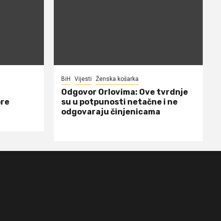
BiH
Vijesti
Ženska košarka
Odgovor Orlovima: ​Ove tvrdnje
ore
su u potpunosti netačne i ne
odgovaraju činjenicama