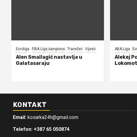
Evroliga
FIBA Liga šampiona
Transferi
Vijesti
ABA Liga
Ev
Alen Smailagić nastavlja u
Alekej P
Galatasaraju
Lokomot
KONTAKT
Email:
kosarka24h@gmail.com
Telefon: +387 65 050874