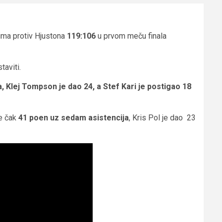
tima protiv Hjustona
119:106
u prvom meču finala
aviti.
 Klej Tompson je dao 24, a Stef Kari je postigao 18
je čak
41 poen uz sedam asistencija
, Kris Pol je dao 23