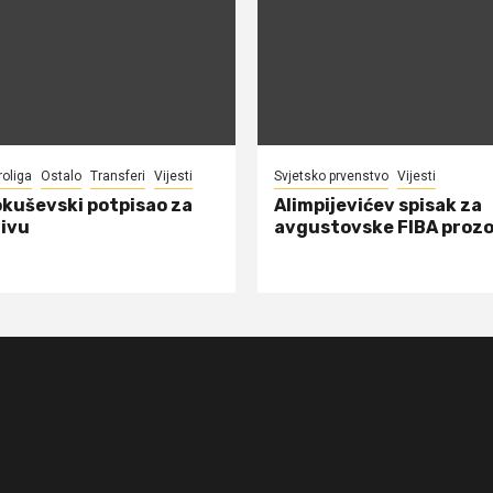
roliga
Ostalo
Transferi
Vijesti
Svjetsko prvenstvo
Vijesti
okuševski potpisao za
Alimpijevićev spisak za
ivu
avgustovske FIBA proz