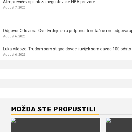
Alimpijevićev spisak za avgustovske FIBA prozore
August 7, 2026
Odgovor Orlovima: ​Ove tvrdnje su u potpunosti netačne i ne odgovara
August 6, 2026
Luka Vildoza: Trudom sam stigao dovde i uvijek sam davao 100 odsto n
August 6, 2026
MOŽDA STE PROPUSTILI