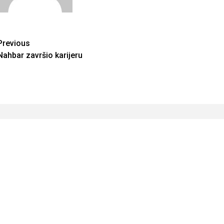
Continue
Previous
Nahbar završio karijeru
Reading