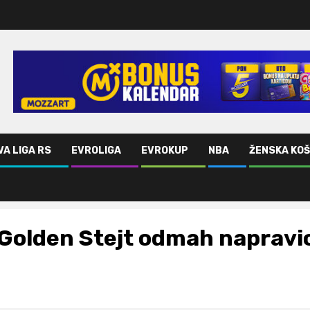
VA LIGA RS
EVROLIGA
EVROKUP
NBA
ŽENSKA KO
Golden Stejt odmah napravio