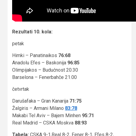
Rezultati 10. kola:
petak
Himki – Panatinaikos
76:68
Anadolu Efes – Baskonija
96:85
Olimpijakos – Budućnost 20.30
Barselona – Fenerbahče 21.00
četvrtak
Darušafaka – Gran Kanarija
71:75
Žalgiris – Armani Milano
83:78
Makabi Tel Aviv – Bajern Minhen
95:71
Real Madrid – CSKA Moskva
88:93
Tabela:
CSKA 9-1,Real 8-2, Fener 8-1, Efes 8-2,