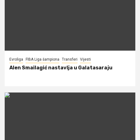
Evroliga
FIBA Liga šampiona
Transferi
Vijesti
Alen Smailagić nastavlja u Galatasaraju