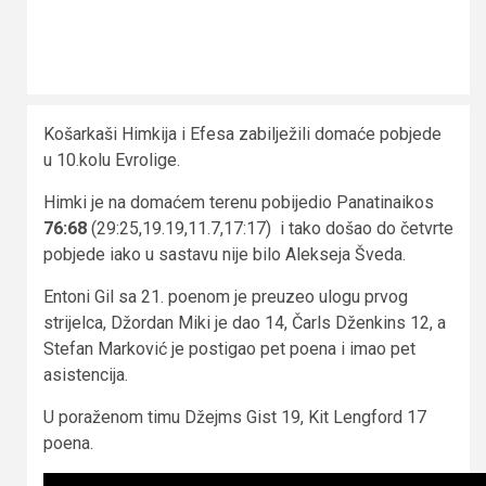
Košarkaši Himkija i Efesa zabilježili domaće pobjede
u 10.kolu Evrolige.
Himki je na domaćem terenu pobijedio Panatinaikos
76:68
(29:25,19.19,11.7,17:17) i tako došao do četvrte
pobjede iako u sastavu nije bilo Alekseja Šveda.
Entoni Gil sa 21. poenom je preuzeo ulogu prvog
strijelca, Džordan Miki je dao 14, Čarls Dženkins 12, a
Stefan Marković je postigao pet poena i imao pet
asistencija.
U poraženom timu Džejms Gist 19, Kit Lengford 17
poena.