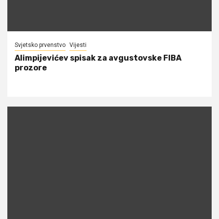
Svjetsko prvenstvo
Vijesti
Alimpijevićev spisak za avgustovske FIBA
prozore