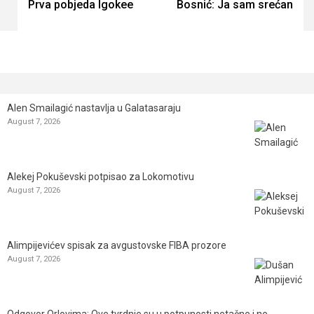
Prva pobjeda Igokee
Bosnić: Ja sam srećan
Reading
Alen Smailagić nastavlja u Galatasaraju
August 7, 2026
Alekej Pokuševski potpisao za Lokomotivu
August 7, 2026
Alimpijevićev spisak za avgustovske FIBA prozore
August 7, 2026
Odgovor Orlovima: ​Ove tvrdnje su u potpunosti netačne i ne