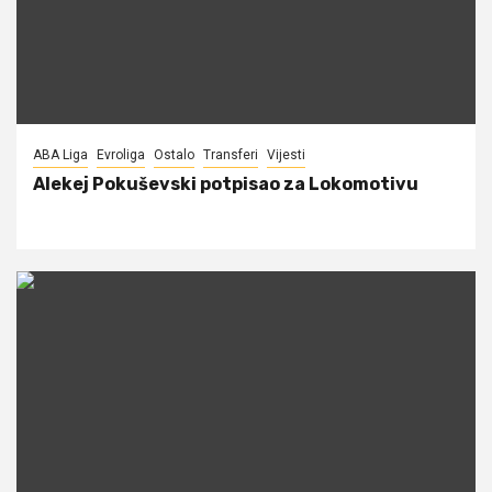
ABA Liga
Evroliga
Ostalo
Transferi
Vijesti
Alekej Pokuševski potpisao za Lokomotivu