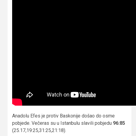
Anadolu Efes je protiv Baskonije došao do osme
pobjede. Večeras su u Istanbulu slavili pobjedu
96:85
(25.17,19:25,31:25,21:18).