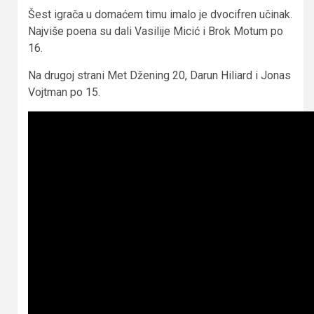
Šest igrača u domaćem timu imalo je dvocifren učinak.
Najviše poena su dali Vasilije Micić i Brok Motum po
16.
Na drugoj strani Met Džening 20, Darun Hiliard i Jonas
Vojtman po 15.