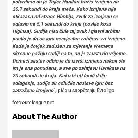
potvrdimo da je Tajler Hanikat tražio izmjenu na
20,7 sekundi do kraja meča. Kako izmjena nije
otkazana od strane Himkija, zvuk za izmjenu se
oglasio na 5,1 sekundi do kraja (poslije koša
Higinsa). Sudije nisu čule taj zvuk i glavni arbitar
pustio je da se igra nesvjestan zahtjeva za izmjenu.
Kada je čovjek zadužen za mjerenje vremena
skrenuo pažnju sudiji na to, on je zaustavio vrijeme.
Domaći sastav odbio je da izvrši izmjenu nakon što
im je ona ponuđena, a sve po zahtjevu Hanikata na
20 sekundi do kraja. Kako bi otklonili dalje
odlaganje, sudije su odlučile nastave igru bez
zatražene izmjene
“,
piše u saopštenju Evrolige.
foto:euroleague.net
About The Author