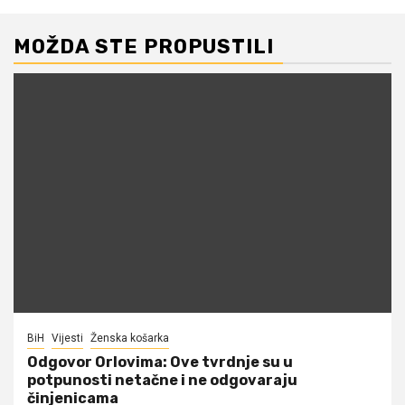
MOŽDA STE PROPUSTILI
BiH
Vijesti
Ženska košarka
Odgovor Orlovima: ​Ove tvrdnje su u
potpunosti netačne i ne odgovaraju
činjenicama