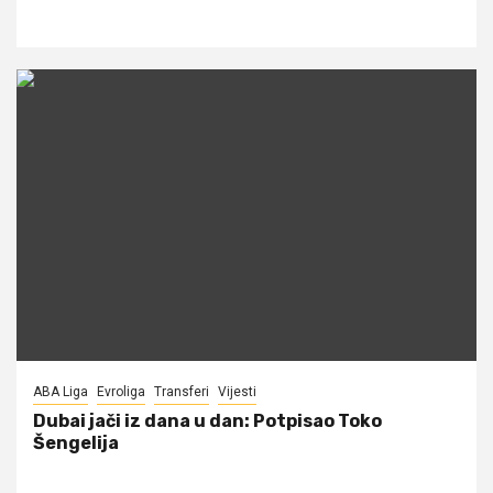
ABA Liga
Evroliga
Transferi
Vijesti
Dubai jači iz dana u dan: Potpisao Toko
Šengelija