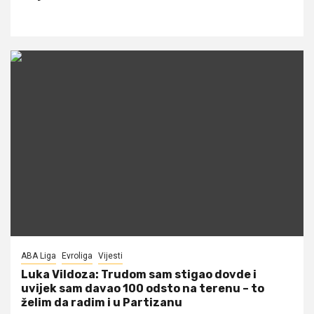
ABA Liga
Evroliga
Vijesti
Luka Vildoza: Trudom sam stigao dovde i
uvijek sam davao 100 odsto na terenu – to
želim da radim i u Partizanu