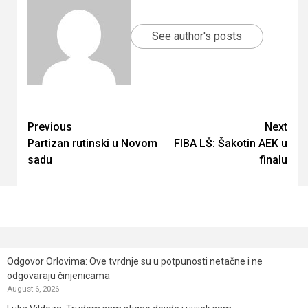
See author's posts
Continue
Previous
Next
Partizan rutinski u Novom
FIBA LŠ: Šakotin AEK u
Reading
sadu
finalu
Odgovor Orlovima: ​Ove tvrdnje su u potpunosti netačne i ne
odgovaraju činjenicama
August 6, 2026