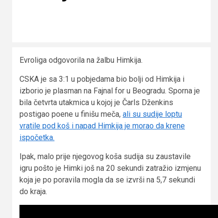
Evroliga odgovorila na žalbu Himkija.
CSKA je sa 3:1 u pobjedama bio bolji od Himkija i
izborio je plasman na Fajnal for u Beogradu. Sporna je
bila četvrta utakmica u kojoj je Čarls Dženkins
postigao poene u finišu meča,
ali su sudije loptu
vratile pod koš i napad Himkija je morao da krene
ispočetka.
Ipak, malo prije njegovog koša sudija su zaustavile
igru pošto je Himki još na 20 sekundi zatražio izmjenu
koja je po poravila mogla da se izvrši na 5,7 sekundi
do kraja.