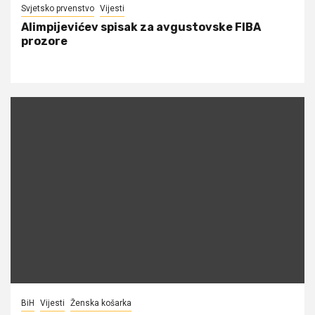
Svjetsko prvenstvo
Vijesti
Alimpijevićev spisak za avgustovske FIBA
prozore
BiH
Vijesti
Ženska košarka