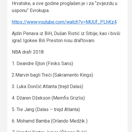
Hrvatske, a ove godine proglašen je i za “zvijezdu u
usponu” Evrokupa.
https://www.youtube.com/watch?v=MUUf_PLhKz4
Ajdin Penava iz BiH, Dušan Ristić iz Srbije, kao i bivši
igrač Igokee Bili Preston nisu draftovani.
NBA drafr 2018:
1. Deandre Ejton (Finiks Sans)
2.Marvin bagli Treći (Sakramento Kings)
3. Luka Dončić Atlanta (trejd Dalas)
4. Džaren Džekson (Memfis Grizlis)
5. Tre Jang (Dalas – trejd Atlanta)
6. Mohamd Bamba (Orlando Medžik )