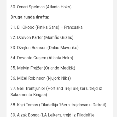
30. Omari Spelman (Atlanta Hoks)
Druga runda drafta:
31. Eli Okobo (Finiks Sans) – Francuska
32. Dževon Karter (Memfis Grizlis)
33. Džejlen Branson (Dalas Maveriks)
34. Devonte Grejem (Atlanta Hoks)
35. Melvin Frejžer (Orlando Medžik)
36. Mičel Robinson (Njujork Niks)
37. Geri Trent junior (Portland Trejl Blejzers, trejd iz
Sakramento Kingsa)
38. Kajri Tomas (Filadelfija 76ers, trejdovan u Detroit)
39. Ajzak Bonga (LA Lejkers, trejd iz Filadelfije