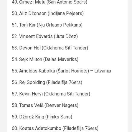
49. Čimezi Metu (San Antonio Spars)
50. Aliz Džonson (Indijana Pejsers)
51. Toni Kar (Nju Orleans Pelikans)
52. Vinsent Edvards (Juta Džez)
53. Devon Hol (Oklahoma Siti Tander)
54. Šejk Milton (Dalas Maveriks)
55. Arnoldas Kubolka (Šarlot Hornets) – Litvanija
56. Rej Spolding (Filadelfija 76ers)
57. Kevin Hervi (Oklahoma Siti Tander)
58. Tomas Velš (Denver Nagets)
59. Džordž King (Finiks Sans)
60. Kostas Adetokumbo (Filadeflija 76ers)