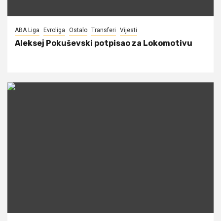
ABA Liga
Evroliga
Ostalo
Transferi
Vijesti
Aleksej Pokuševski potpisao za Lokomotivu