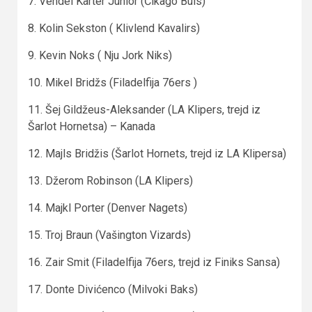
7. Vendel Karter Junior (Čikago Buls)
8. Kolin Sekston ( Klivlend Kavalirs)
9. Kevin Noks ( Nju Jork Niks)
10. Mikel Bridžs (Filadelfija 76ers )
11. Šej Gildžeus-Aleksander (LA Klipers, trejd iz
Šarlot Hornetsa) – Kanada
12. Majls Bridžis (Šarlot Hornets, trejd iz LA Klipersa)
13. Džerom Robinson (LA Klipers)
14. Majkl Porter (Denver Nagets)
15. Troj Braun (Vašington Vizards)
16. Zair Smit (Filadelfija 76ers, trejd iz Finiks Sansa)
17. Donte Divićenco (Milvoki Baks)