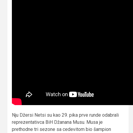
Nju Džersi Netsi su kao 29. pika prve runde odabrali
reprezentativca BiH Džanana Musu. Musa je
prethodne tri sezone sa cedevitom bio šampion