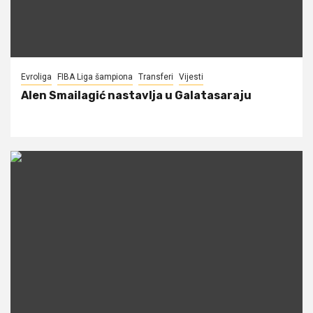
Evroliga
FIBA Liga šampiona
Transferi
Vijesti
Alen Smailagić nastavlja u Galatasaraju