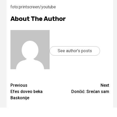
foto:printscreen/youtube
About The Author
See author's posts
Continue
Previous
Next
Efes doveo beka
Dončić: Srećan sam
Reading
Baskonije