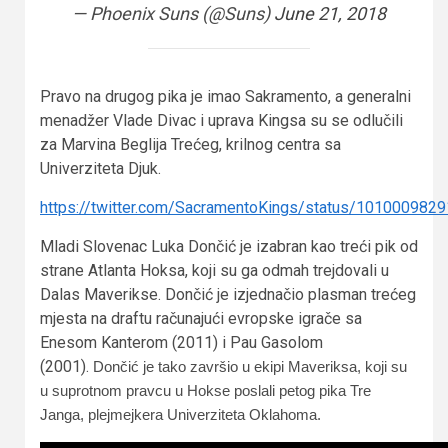
— Phoenix Suns (@Suns)
June 21, 2018
Pravo na drugog pika je imao Sakramento, a generalni
menadžer Vlade Divac i uprava Kingsa su se odlučili
za Marvina Beglija Trećeg, krilnog centra sa
Univerziteta Djuk.
https://twitter.com/SacramentoKings/status/10100098
Mladi Slovenac Luka Dončić je izabran kao treći pik od
strane Atlanta Hoksa, koji su ga odmah trejdovali u
Dalas Maverikse. Dončić je izjednačio plasman trećeg
mjesta na draftu računajući evropske igrače sa
Enesom Kanterom (2011) i Pau Gasolom
(2001).
Dončić je tako završio u ekipi Maveriksa, koji su
u suprotnom pravcu u Hokse poslali petog pika Tre
Janga, plejmejkera Univerziteta Oklahoma.