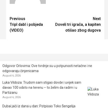
Continue
Previous
Next
Tripl dabl i pobjeda
Doveli tri igrača, a kapiten
Reading
(VIDEO)
otišao zbog dugova
Odgovor Orlovima: ​Ove tvrdnje su u potpunosti netačne i ne
odgovaraju činjenicama
August 6, 2026
Luka Vildoza: Trudom sam stigao dovde i uvijek sam
davao 100 odsto na terenu – to želim da radim i u
Partizanu
August 6, 2026
Dubai jači iz dana u dan: Potpisao Toko Šengelija