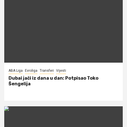
ABA Liga
Evroliga
Transferi
Vijesti
Dubai jači iz dana u dan: Potpisao Toko
Šengelija