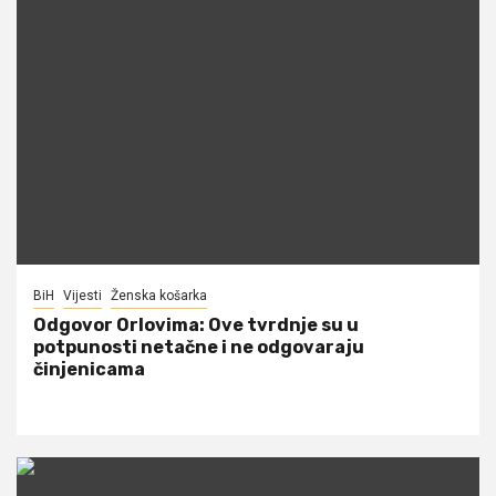
BiH
Vijesti
Ženska košarka
Odgovor Orlovima: ​Ove tvrdnje su u
potpunosti netačne i ne odgovaraju
činjenicama