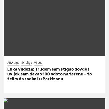
ABA Liga
Evroliga
Vijesti
Luka Vildoza: Trudom sam stigao dovde i
uvijek sam davao 100 odsto na terenu – to
želim da radim i u Partizanu