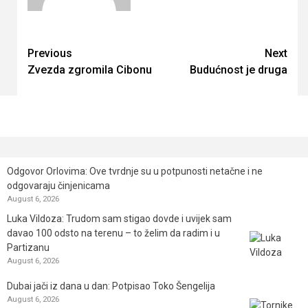
Continue
Previous
Next
Zvezda zgromila Cibonu
Budućnost je druga
Reading
Odgovor Orlovima: ​Ove tvrdnje su u potpunosti netačne i ne
odgovaraju činjenicama
August 6, 2026
Luka Vildoza: Trudom sam stigao dovde i uvijek sam
davao 100 odsto na terenu – to želim da radim i u
Partizanu
August 6, 2026
Dubai jači iz dana u dan: Potpisao Toko Šengelija
August 6, 2026