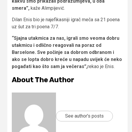
kakvu smo prikazali podrazumijeva, u oba
smera”,
kaže Alimpijević.
Dilan Enis bio je najefikasniji igrač meča sa 21 poena
uz šut za tri poena 7/7.
“Sjajna utakmica za nas, igrali smo veoma dobru
utakmicu i odlično reagovali na poraz od
Barselone. Sve počinje sa dobrom odbranom i
ako se lopta dobro kreće u napadu uvijek će neko
pogađati kao što sam ja večeras”,
rekao je Enis.
About The Author
See author's posts