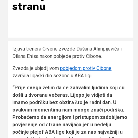
stranu
Izjava trenera Crvene zvezde Dušana Alimpijevića i
Dilana Enisa nakon pobjede protiv Cibone.
Zvezda je ubjadljivom
pobjedom protiv Cibone
završila ligaški dio sezone u ABA ligi.
“Prije svega želim da se zahvalim ljudima koji su
došli u dvoranu večeras. Lijepo je vidjeti da
imamo podršku bez obzira što je radni dan. U
ovakvim momentima nam mnogo znači podrška.
Probaćemo da energijom i pristupom zadobijemo
povjerenje od strane navijača jer u nedelju
počinje plejof ABA lige koji je za nas najvažniji u