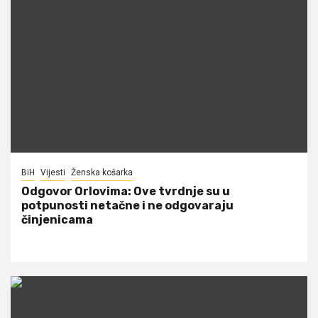
BiH
Vijesti
Ženska košarka
Odgovor Orlovima: ​Ove tvrdnje su u
potpunosti netačne i ne odgovaraju
činjenicama