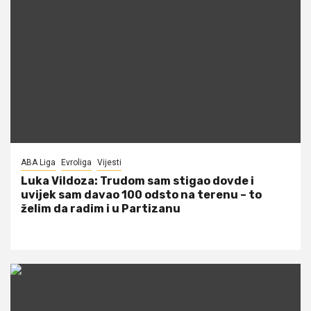
ABA Liga
Evroliga
Vijesti
Luka Vildoza: Trudom sam stigao dovde i
uvijek sam davao 100 odsto na terenu – to
želim da radim i u Partizanu