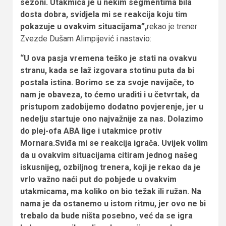
sezoni. Utakmica je u nekim segmentima bila
dosta dobra, svidjela mi se reakcija koju tim
pokazuje u ovakvim situacijama”,
rekao je trener
Zvezde Dušam Alimpijević i nastavio:
“U ova pasja vremena teško je stati na ovakvu
stranu, kada se laž izgovara stotinu puta da bi
postala istina. Borimo se za svoje navijače, to
nam je obaveza, to ćemo uraditi i u četvrtak
, da
pristupom zadobijemo dodatno povjerenje, jer u
nedelju startuje ono najvažnije za nas. Dolazimo
do plej-ofa ABA lige i utakmice protiv
Mornara.Sviđa mi se reakcija igrača. Uvijek volim
da u ovakvim situacijama citiram jednog našeg
iskusnijeg, ozbiljnog trenera, koji je rekao da je
vrlo važno naći put do pobjede u ovakvim
utakmicama, ma koliko on bio težak ili ružan. Na
nama je da ostanemo u istom ritmu, jer ovo ne bi
trebalo da bude ništa posebno, već da se igra