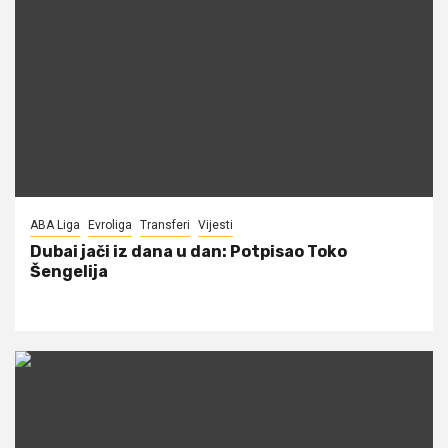
ABA Liga
Evroliga
Transferi
Vijesti
Dubai jači iz dana u dan: Potpisao Toko
Šengelija