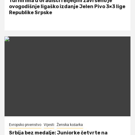
Turnirima u Gradišci i Bijeljini završeno je
ovogodišnje ligaško izdanje Jelen Pivo 3×3 lige
Republike Srpske
Evropsko prvenstvo
Vijesti
Ženska košarka
Srbija bez medalje: Juniorke četvrte na