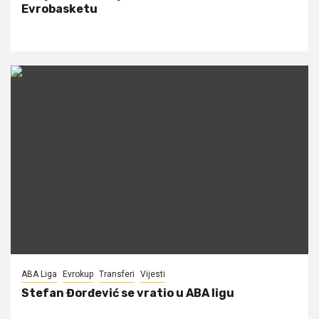
Evrobasketu
ABA Liga
Evrokup
Transferi
Vijesti
Stefan Đorđević se vratio u ABA ligu