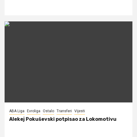
ABA Liga
Evroliga
Ostalo
Transferi
Vijesti
Alekej Pokuševski potpisao za Lokomotivu