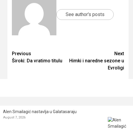
See author's posts
Continue
Previous
Next
Široki: Da vratimo titulu
Himki i naredne sezone u
Reading
Evroligi
Alen Smailagić nastavlja u Galatasaraju
August 7, 2026