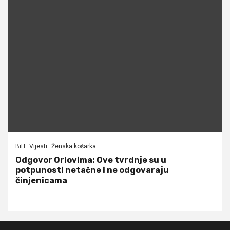
BiH
Vijesti
Ženska košarka
Odgovor Orlovima: ​Ove tvrdnje su u
potpunosti netačne i ne odgovaraju
činjenicama