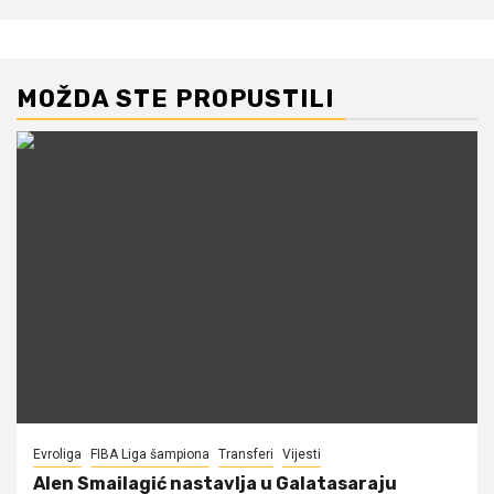
MOŽDA STE PROPUSTILI
Evroliga
FIBA Liga šampiona
Transferi
Vijesti
Alen Smailagić nastavlja u Galatasaraju