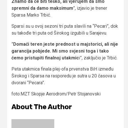
Znamo da će biti teško, ali vjerujem da smo
spremni da damo maksimum
”, izjavio je trener
Sparsa Marko Trbić.
Sparsi su u ovoj sezoni tri puta slavili na “Pecari”, dok
su takođe tri puta od Širokog izgubili u Sarajevu.
”
Domaći teren jeste prednost u majstorici, ali nije
garancija pobjede. Mi smo svjesni toga i tako
ćemo pristupiti finalnoj utakmic
i”, zaključio je Trbić.
Peta utakmica finala plej-ofa prvenstva BiH između
Širokog i Sparsa na rasporedu je sutra u 20 časova u
dvorani “Pecara”.
foto:MZT Skopje Aerodrom/Petr Stojanovski
About The Author