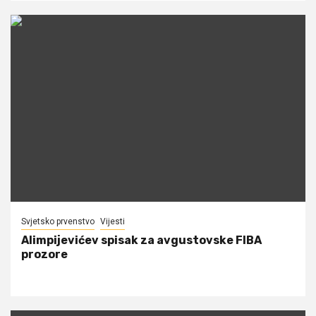
Svjetsko prvenstvo
Vijesti
Alimpijevićev spisak za avgustovske FIBA
prozore