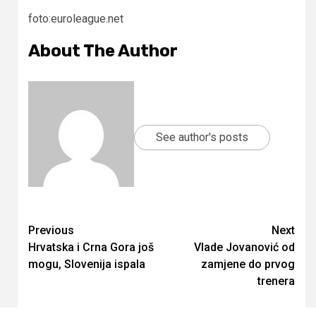
foto:euroleague.net
About The Author
See author's posts
Continue
Previous
Next
Hrvatska i Crna Gora još
Vlade Jovanović od
Reading
mogu, Slovenija ispala
zamjene do prvog
trenera