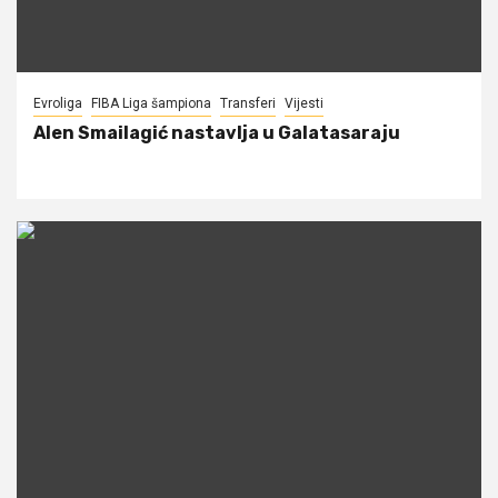
Evroliga
FIBA Liga šampiona
Transferi
Vijesti
Alen Smailagić nastavlja u Galatasaraju