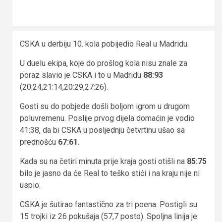
CSKA u derbiju 10. kola pobijedio Real u Madridu.
U duelu ekipa, koje do prošlog kola nisu znale za
poraz slavio je CSKA i to u Madridu
88:93
(20:24,21:14,20:29,27:26).
Gosti su do pobjede došli boljom igrom u drugom
poluvremenu. Poslije prvog dijela domaćin je vodio
41:38, da bi CSKA u posljednju četvrtinu ušao sa
prednošću
67:61.
Kada su na četiri minuta prije kraja gosti otišli na
85:75
bilo je jasno da će Real to teško stići i na kraju nije ni
uspio.
CSKA je šutirao fantastično za tri poena. Postigli su
15 trojki iz 26 pokušaja (57,7 posto). Spoljna linija je