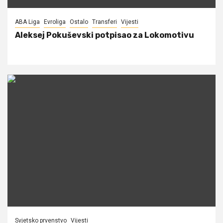
ABA Liga
Evroliga
Ostalo
Transferi
Vijesti
Aleksej Pokuševski potpisao za Lokomotivu
Svjetsko prvenstvo
Vijesti