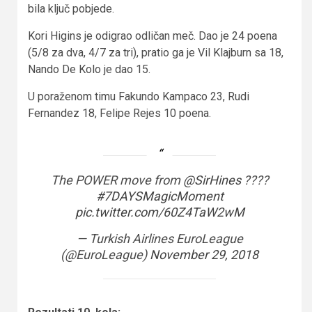
bila ključ pobjede.
Kori Higins je odigrao odličan meč. Dao je 24 poena
(5/8 za dva, 4/7 za tri), pratio ga je Vil Klajburn sa 18,
Nando De Kolo je dao 15.
U poraženom timu Fakundo Kampaco 23, Rudi
Fernandez 18, Felipe Rejes 10 poena.
The POWER move from
@SirHines
????
#7DAYSMagicMoment
pic.twitter.com/60Z4TaW2wM
— Turkish Airlines EuroLeague
(@EuroLeague)
November 29, 2018