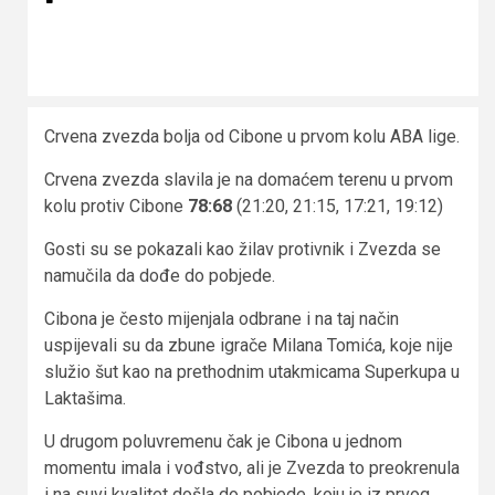
Crvena zvezda bolja od Cibone u prvom kolu ABA lige.
Crvena zvezda slavila je na domaćem terenu u prvom
kolu protiv Cibone
78:68
(21:20, 21:15, 17:21, 19:12)
Gosti su se pokazali kao žilav protivnik i Zvezda se
namučila da dođe do pobjede.
Cibona je često mijenjala odbrane i na taj način
uspijevali su da zbune igrače Milana Tomića, koje nije
služio šut kao na prethodnim utakmicama Superkupa u
Laktašima.
U drugom poluvremenu čak je Cibona u jednom
momentu imala i vođstvo, ali je Zvezda to preokrenula
i na suvi kvalitet došla do pobjede, koju je iz prvog