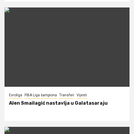
Evroliga
FIBA Liga šampiona
Transferi
Vijesti
Alen Smailagić nastavlja u Galatasaraju