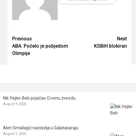
Continue
Previous
Next
ABA: Počelo je pobjedom
KSBiH blokiran
Reading
Olimpije
Nik Vejler-Beb pojačao Crvenu zvezdu
August 9, 2026
Alen Smailagić nastavlja u Galatasaraju
August 7, 2026