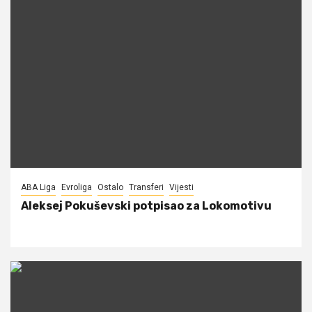
ABA Liga
Evroliga
Ostalo
Transferi
Vijesti
Aleksej Pokuševski potpisao za Lokomotivu