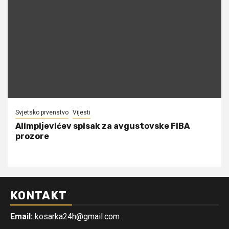
Svjetsko prvenstvo
Vijesti
Alimpijevićev spisak za avgustovske FIBA
prozore
KONTAKT
Email:
kosarka24h@gmail.com