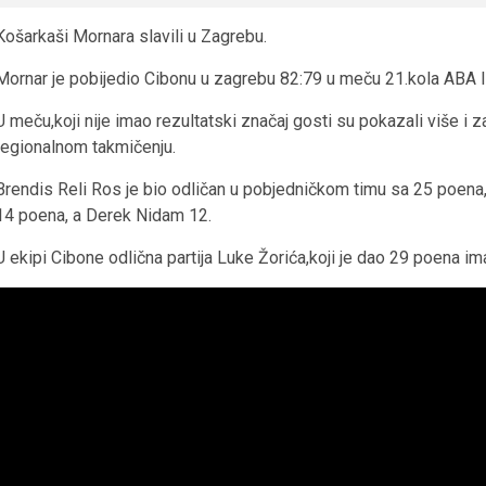
Košarkaši Mornara slavili u Zagrebu.
Mornar je pobijedio Cibonu u zagrebu 82:79 u meču 21.kola ABA l
U meču,koji nije imao rezultatski značaj gosti su pokazali više 
regionalnom takmičenju.
Brendis Reli Ros je bio odličan u pobjedničkom timu sa 25 poena
14 poena, a Derek Nidam 12.
U ekipi Cibone odlična partija Luke Žorića,koji je dao 29 poena im