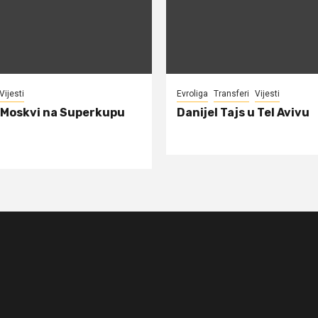
Vijesti
Evroliga
Transferi
Vijesti
 Moskvi na Superkupu
Danijel Tajs u Tel Avivu