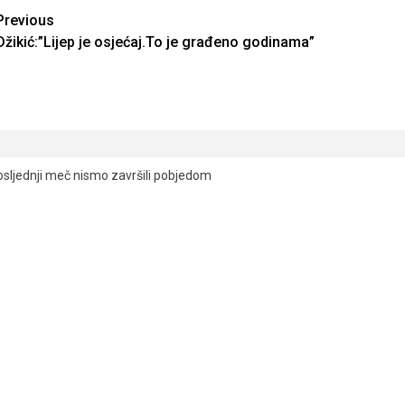
Continue
Previous
Džikić:”Lijep je osjećaj.To je građeno godinama”
Reading
osljednji meč nismo završili pobjedom