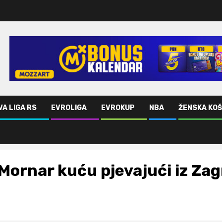
VA LIGA RS
EVROLIGA
EVROKUP
NBA
ŽENSKA KO
Mornar kuću pjevajući iz Za