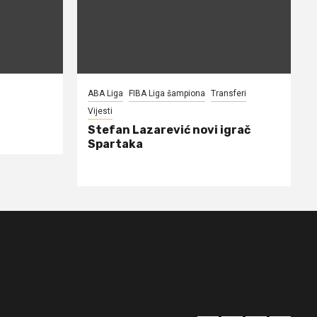
ABA Liga
FIBA Liga šampiona
Transferi
Vijesti
Stefan Lazarević novi igrač
Spartaka