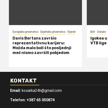
Evropsko prvenstvo
Svjetsko prvenstvo
Vijesti
BiH
Ostalo
Davis Bertans završio
Igokea u
reprezentativnu karijeru:
VTB lige
Možda malo boli što posljednji
meč nismo završili pobjedom
KONTAKT
Email:
kosarka24h@gmail.com
Telefon: +387 65 050874