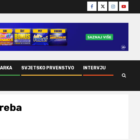
Facebook
Twitter
Instagram
Youtube
ŠARKA
SVJETSKO PRVENSTVO
INTERVJU
greba