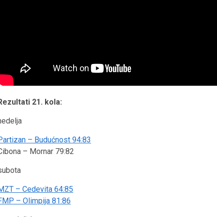
Rezultati 21. kola:
nedelja
Partizan – Budućnost 94:83
Cibona – Mornar 79:82
subota
MZT – Cedevita 64:85
FMP – Olimpija 81:86