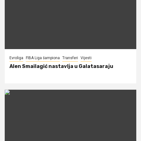
Evroliga
FIBA Liga šampiona
Transferi
Vijesti
Alen Smailagić nastavlja u Galatasaraju