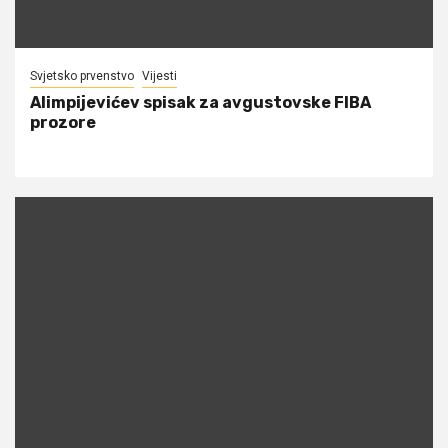
Svjetsko prvenstvo
Vijesti
Alimpijevićev spisak za avgustovske FIBA
prozore