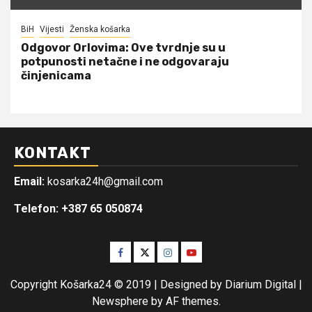
BiH
Vijesti
Ženska košarka
Odgovor Orlovima: ​Ove tvrdnje su u
potpunosti netačne i ne odgovaraju
činjenicama
KONTAKT
Email:
kosarka24h@gmail.com
Telefon: +387 65 050874
Facebook
Twitter
Instagram
Youtube
Copyright Košarka24 © 2019 | Designed by Diarium Digital
|
Newsphere
by AF themes.