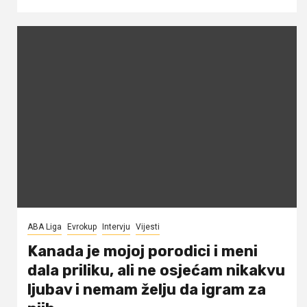
ABA Liga
Evrokup
Intervju
Vijesti
Kanada je mojoj porodici i meni
dala priliku, ali ne osjećam nikakvu
ljubav i nemam želju da igram za