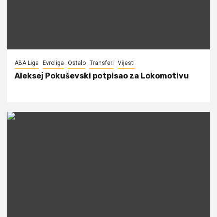
ABA Liga
Evroliga
Ostalo
Transferi
Vijesti
Aleksej Pokuševski potpisao za Lokomotivu