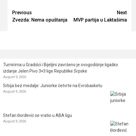
Continue
Previous
Next
Zvezda: Nema opuštanja
MVP partija u Laktašima
Reading
Turnirima u Gradišci i Bijeljini završeno je ovogodišnje ligaško
izdanje Jelen Pivo 3×3 lige Republike Srpske
August 9, 2026
Srbija bez medalje: Juniorke četvrte na Evrobasketu
August 9, 2026
Stefan Đorđević se vratio u ABA ligu
August 9, 2026