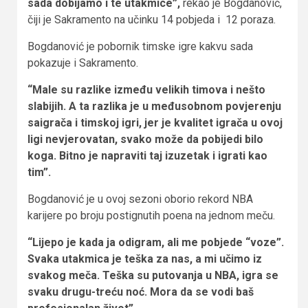
sada dobijamo i te utakmice”,
rekao je Bogdanović,
čiji je Sakramento na učinku 14 pobjeda i 12 poraza.
Bogdanović je pobornik timske igre kakvu sada
pokazuje i Sakramento.
“Male su razlike između velikih timova i nešto
slabijih. A ta razlika je u međusobnom povjerenju
saigrača i timskoj igri, jer je kvalitet igrača u ovoj
ligi nevjerovatan, svako može da pobijedi bilo
koga. Bitno je napraviti taj izuzetak i igrati kao
tim”.
Bogdanović je u ovoj sezoni oborio rekord NBA
karijere po broju postignutih poena na jednom meču.
“Lijepo je kada ja odigram, ali me pobjede “voze”.
Svaka utakmica je teška za nas, a mi učimo iz
svakog meča. Teška su putovanja u NBA, igra se
svaku drugu-treću noć. Mora da se vodi baš