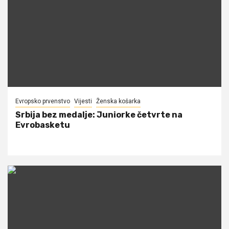
Evropsko prvenstvo
Vijesti
Ženska košarka
Srbija bez medalje: Juniorke četvrte na
Evrobasketu