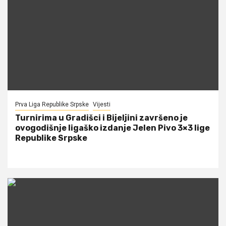
Prva Liga Republike Srpske
Vijesti
Turnirima u Gradišci i Bijeljini završeno je
ovogodišnje ligaško izdanje Jelen Pivo 3×3 lige
Republike Srpske