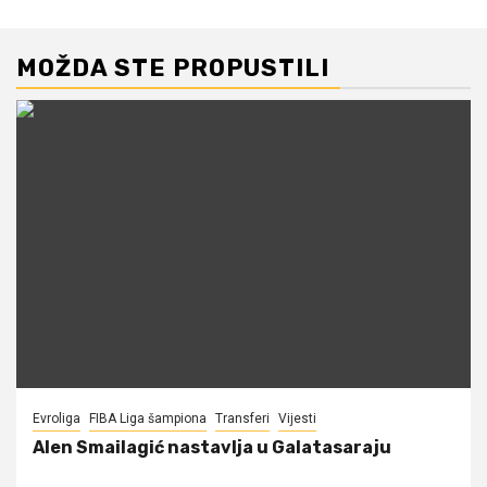
MOŽDA STE PROPUSTILI
Evroliga
FIBA Liga šampiona
Transferi
Vijesti
Alen Smailagić nastavlja u Galatasaraju