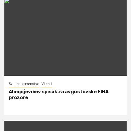
Svjetsko prvenstvo
Vijesti
Alimpijevićev spisak za avgustovske FIBA
prozore