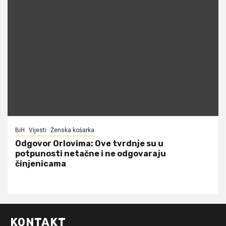
BiH
Vijesti
Ženska košarka
Odgovor Orlovima: ​Ove tvrdnje su u
potpunosti netačne i ne odgovaraju
činjenicama
KONTAKT