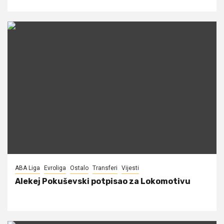
ABA Liga
Evroliga
Ostalo
Transferi
Vijesti
Alekej Pokuševski potpisao za Lokomotivu