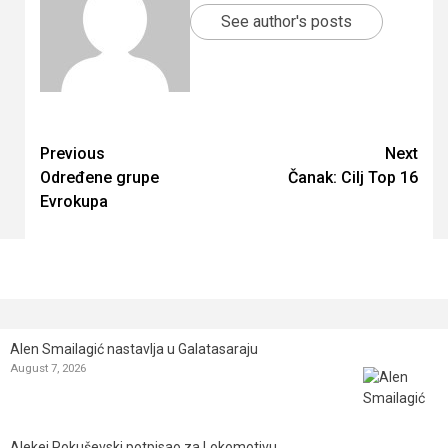
See author's posts
Continue
Previous
Next
Određene grupe
Čanak: Cilj Top 16
Reading
Evrokupa
Alen Smailagić nastavlja u Galatasaraju
August 7, 2026
Alekej Pokuševski potpisao za Lokomotivu