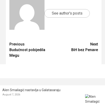
See author's posts
Continue
Previous
Next
Budućnost pobijedila
BiH bez Penave
Reading
Megu
Alen Smailagić nastavlja u Galatasaraju
August 7, 2026