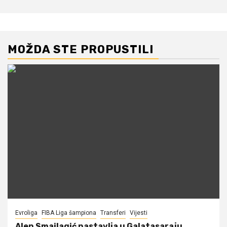
MOŽDA STE PROPUSTILI
Evroliga
FIBA Liga šampiona
Transferi
Vijesti
Alen Smailagić nastavlja u Galatasaraju