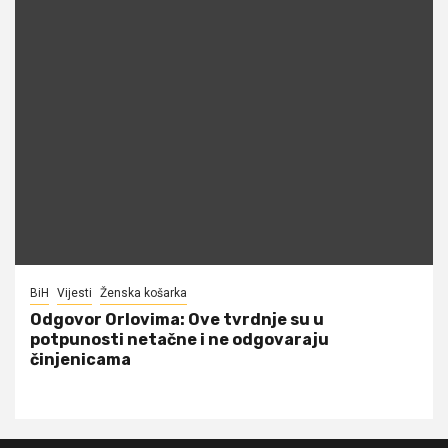
BiH
Vijesti
Ženska košarka
Odgovor Orlovima: ​Ove tvrdnje su u
potpunosti netačne i ne odgovaraju
činjenicama