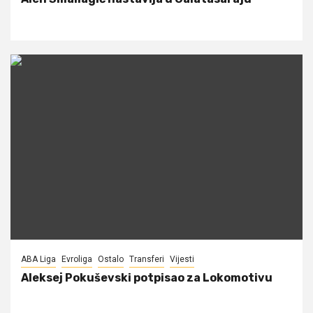
ABA Liga
Evroliga
Ostalo
Transferi
Vijesti
Aleksej Pokuševski potpisao za Lokomotivu