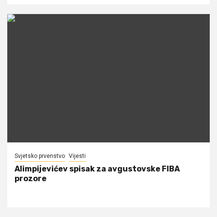
Svjetsko prvenstvo
Vijesti
Alimpijevićev spisak za avgustovske FIBA
prozore