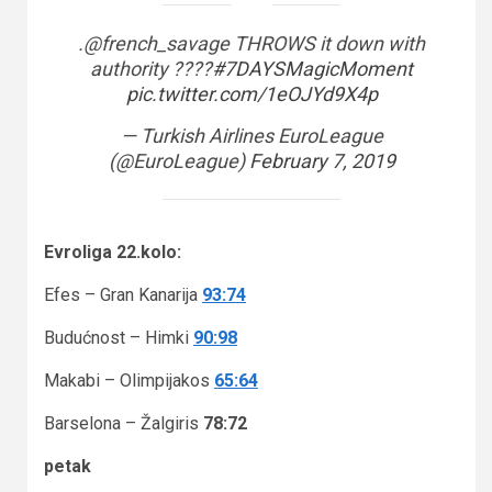
.@french_savage THROWS it down with
authority ????
#7DAYSMagicMoment
pic.twitter.com/1eOJYd9X4p
— Turkish Airlines EuroLeague
(@EuroLeague)
February 7, 2019
Evroliga 22.kolo:
Efes – Gran Kanarija
93:74
Budućnost – Himki
90:98
Makabi – Olimpijakos
65:64
Barselona – Žalgiris
78:72
petak