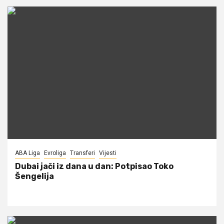
ABA Liga
Evroliga
Transferi
Vijesti
Dubai jači iz dana u dan: Potpisao Toko
Šengelija