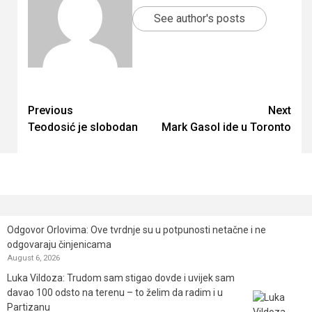
See author's posts
Continue
Previous
Next
Teodosić je slobodan
Mark Gasol ide u Toronto
Reading
Odgovor Orlovima: ​Ove tvrdnje su u potpunosti netačne i ne
odgovaraju činjenicama
August 6, 2026
Luka Vildoza: Trudom sam stigao dovde i uvijek sam
davao 100 odsto na terenu – to želim da radim i u
Partizanu