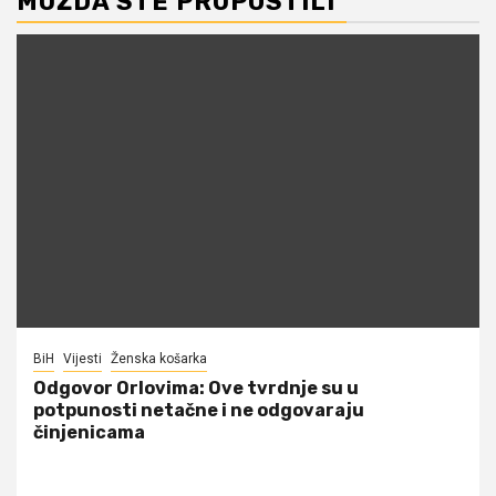
MOŽDA STE PROPUSTILI
BiH
Vijesti
Ženska košarka
Odgovor Orlovima: ​Ove tvrdnje su u
potpunosti netačne i ne odgovaraju
činjenicama