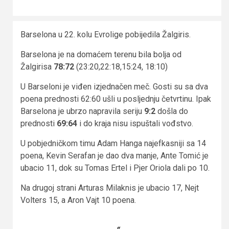
Barselona u 22. kolu Evrolige pobijedila Žalgiris.
Barselona je na domaćem terenu bila bolja od
Žalgirisa
78:72
(23:20,22:18,15:24, 18:10)
U Barseloni je viđen izjednačen meč. Gosti su sa dva
poena prednosti 62:60 ušli u posljednju četvrtinu. Ipak
Barselona je ubrzo napravila seriju
9:2
došla do
prednosti
69:64
i do kraja nisu ispuštali vođstvo.
U pobjedničkom timu Adam Hanga najefkasniji sa 14
poena, Kevin Serafan je dao dva manje, Ante Tomić je
ubacio 11, dok su Tomas Ertel i Pjer Oriola dali po 10.
Na drugoj strani Arturas Milaknis je ubacio 17, Nejt
Volters 15, a Aron Vajt 10 poena.