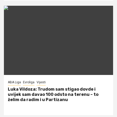
ABA Liga
Evroliga
Vijesti
Luka Vildoza: Trudom sam stigao dovde i
uvijek sam davao 100 odsto na terenu – to
želim da radim i u Partizanu