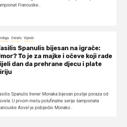
ampionat Francuske...
roliga
Ostalo
Vijesti
asilis Spanulis bijesan na igrače:
mor? To je za majke i očeve koji rade
ijeli dan da prehrane djecu i plate
iriju
asilis Spanulis trener Monaka bijesan poslije poraza od
svela. U prvom meču polufinalne serije šampionata
rancuske Asvel je pobijedio Monako...