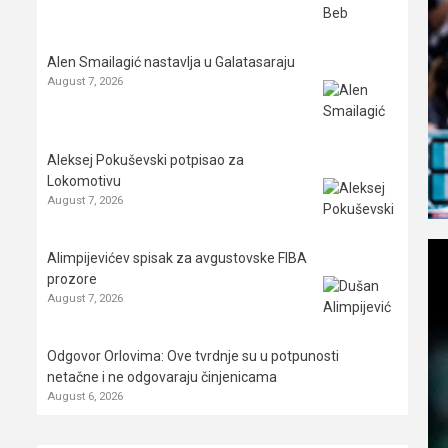
Alen Smailagić nastavlja u Galatasaraju
August 7, 2026
Aleksej Pokuševski potpisao za
Lokomotivu
August 7, 2026
Alimpijevićev spisak za avgustovske FIBA
prozore
August 7, 2026
Odgovor Orlovima: ​Ove tvrdnje su u potpunosti
netačne i ne odgovaraju činjenicama
August 6, 2026