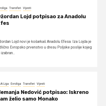
roliga
Transferi
Vijesti
žordan Lojd potpisao za Anadolu
fes
žordan Lojd novi je košarkaš Anadolu Efesa. Iza Lojda je
dlično Evropsko prvenstvo u dresu Poljske poslije kojeg
 izabran...
A Liga
Evroliga
Transferi
Vijesti
emanja Nedović potpisao: Iskreno
am želio samo Monako