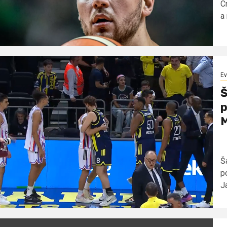
C
a 
Ev
Š
p
Š
p
Ja