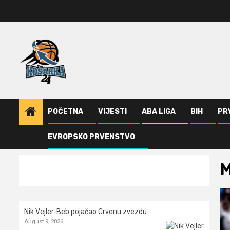
Skip
to
content
POČETNA
VIJESTI
ABA LIGA
BIH
PR
EVROPSKO PRVENSTVO
Home
Vijesti
Monako
Page 4
Nik Vejler-Beb pojačao Crvenu zvezdu
August 9, 2026