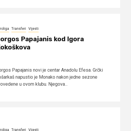
roliga
Transferi
Vijesti
orgos Papajanis kod Igora
okoškova
orgos Papajanis novi je centar Anadolu Efesa. Grčki
ošarkaš napustio je Monako nakon jedne sezone
rovedene u ovom klubu. Njegova...
roliga
Transferi
Vijesti