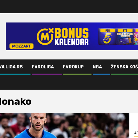
VA LIGA RS
EVROLIGA
EVROKUP
NBA
ŽENSKA KO
Monako
AB