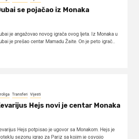
ubai se pojačao iz Monaka
ubai je angažovao novog igrača ovog ljeta. Iz Monaka u
ubai je prešao centar Mamadu Žaite. On je peto igrač...
roliga
Transferi
Vijesti
evarijus Hejs novi je centar Monaka
evarijus Hejs potpisao je ugovor sa Monakom. Hejs je
roteklu sezonu igrao za Pariz sa kojim je osvojio