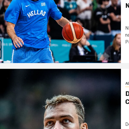
N
Ni
na
Pa
AB
D
C
D