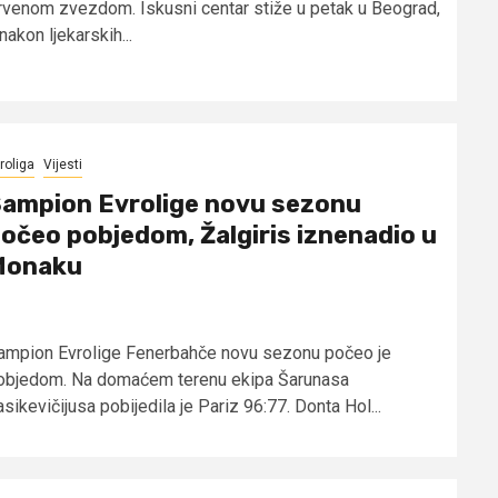
rvenom zvezdom. Iskusni centar stiže u petak u Beograd,
nakon ljekarskih...
roliga
Vijesti
ampion Evrolige novu sezonu
očeo pobjedom, Žalgiris iznenadio u
Monaku
ampion Evrolige Fenerbahče novu sezonu počeo je
objedom. Na domaćem terenu ekipa Šarunasa
sikevičijusa pobijedila je Pariz 96:77. Donta Hol...